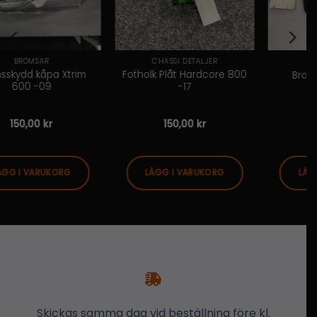
SAR
CHASSI DETALJER
BROMSA
kåpa Xtrim
Fotholk Plåt Hardcore 800
Bromsskiva 
-09
-17
00
kr
150,00
kr
500,00
ARUKORG
LÄGG I VARUKORG
LÄGG I VAR
Skickas samma dag vid beställning före kl.