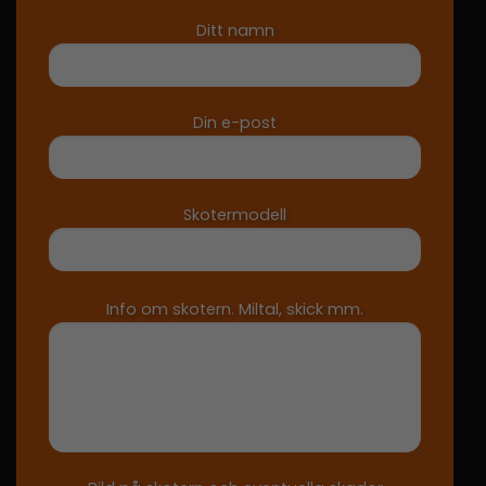
Ditt namn
Din e-post
Skotermodell
Info om skotern. Miltal, skick mm.