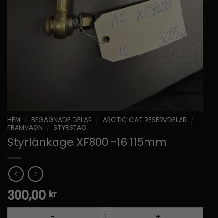
HEM
/
BEGAGNADE DELAR
/
ARCTIC CAT RESERVDELAR
/
FRAMVAGN
/
STYRSTAG
Styrlänkage XF800 -16 115mm
300,00
kr
Styrlänkage XF800 -16 115mm mängd