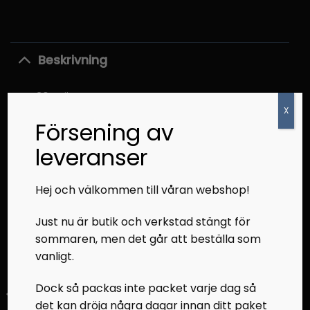
Beskrivning
307Mil
X
Försening av
RELATERADE PRODUKTER
leveranser
Hej och välkommen till våran webshop!
Just nu är butik och verkstad stängt för
sommaren, men det går att beställa som
vanligt.
Dock så packas inte packet varje dag så
det kan dröja några dagar innan ditt paket