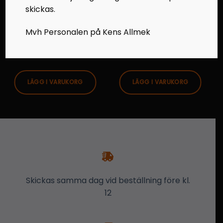
STYRSTAG
STYRSTAG
skickas.
Strylänkage XF800 -16
Styrled SnoPro 600 -12
150mm
Mvh Personalen på Kens Allmek
200,00
kr
300,00
kr
LÄGG I VARUKORG
LÄGG I VARUKORG
Skickas samma dag vid beställning före kl.
12