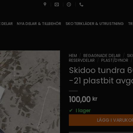
 DELAR
NYA DELAR & TILLBEHÖR
SKOTERKLÄDER & UTRUSTNING
TR
HEM
/
BEGAGNADE DELAR
/
SK
RESERVDELAR
/
PLAST/DYNOR
/
Skidoo tundra 6
-21 plastbit av
100,00
kr
✔
I lager
LÄGG I VARUKO