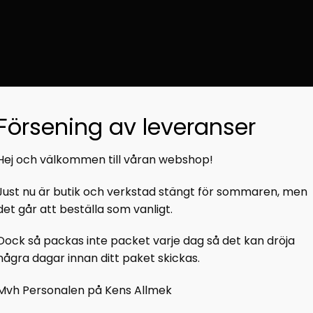
Försening av leveranser
Hej och välkommen till våran webshop!
1 kg
Just nu är butik och verkstad stängt för sommaren, men
det går att beställa som vanligt.
Dock så packas inte packet varje dag så det kan dröja
några dagar innan ditt paket skickas.
Mvh Personalen på Kens Allmek