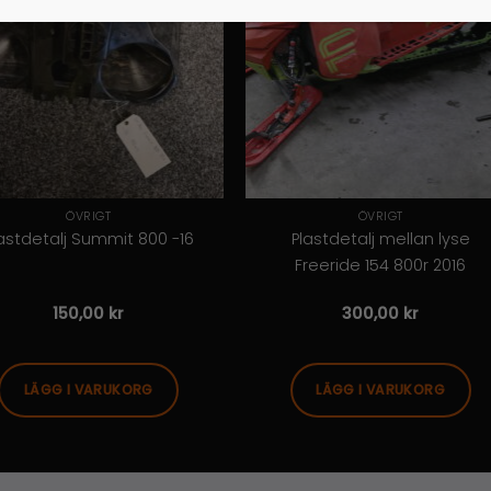
ÖVRIGT
ÖVRIGT
astdetalj Summit 800 -16
Plastdetalj mellan lyse
Freeride 154 800r 2016
150,00
kr
300,00
kr
LÄGG I VARUKORG
LÄGG I VARUKORG