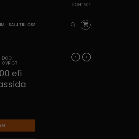
KONTAKT
IM
SÄLJ TILL OSS
I-DOO
ÖVRIGT
00 efi
gassida
RG