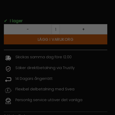
✔
I lager
polaris assult -11 Variator skydd mängd
LÄGG I VARUKORG
Skickas samma dag före 12.00
Säker direktbetalning via Trustly
14 Dagars ångerrätt
Flexibel delbetalning med Svea
Personlig service utöver det vanliga