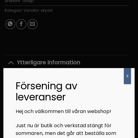
Artikelnr:
11vskp
Kategori:
Variator skydd
Ytterligare information
X
Övrig information
Försening av
VIKT
1 kg
leveranser
Hej och välkommen till våran webshop!
RELATERADE PRODUKTER
Just nu är butik och verkstad stängt för
sommaren, men det går att beställa som