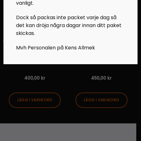
vanligt.
Dock så packas inte packet varje dag så
det kan dröja några dagar innan ditt paket
skickas.
Mvh Personalen på Kens Allmek
VARIATOR SKYDD
VARIATOR SKYDD
Variator Skydd Widetrack
Variator Skydd Widetrack
-15
550F -16
400,00
kr
450,00
kr
LÄGG I VARUKORG
LÄGG I VARUKORG