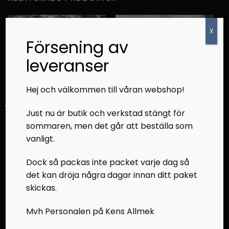
X
Försening av
leveranser
Hej och välkommen till våran webshop!
Just nu är butik och verkstad stängt för
LYNX RESERVDELAR
ÖVRIGT
sommaren, men det går att beställa som
Plastdetalj
Mätar hus plast BRP
vanligt.
Yeti v800 2006
Dock så packas inte packet varje dag så
500,00
kr
150,00
kr
det kan dröja några dagar innan ditt paket
skickas.
LÄGG I VARUKORG
LÄGG I VARUKORG
Mvh Personalen på Kens Allmek