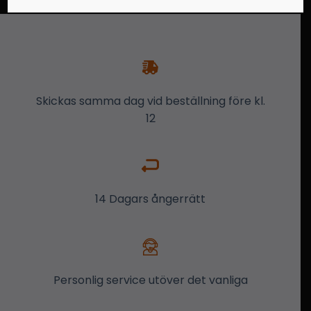
Skickas samma dag vid beställning före kl.
12
14 Dagars ångerrätt
Personlig service utöver det vanliga