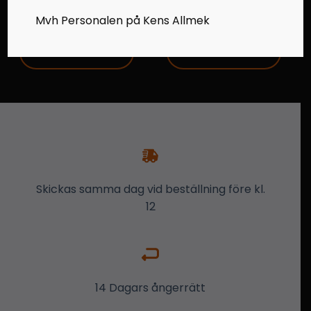
400,00
kr
400,00
kr
Mvh Personalen på Kens Allmek
LÄGG I VARUKORG
LÄGG I VARUKORG
Skickas samma dag vid beställning före kl.
12
14 Dagars ångerrätt