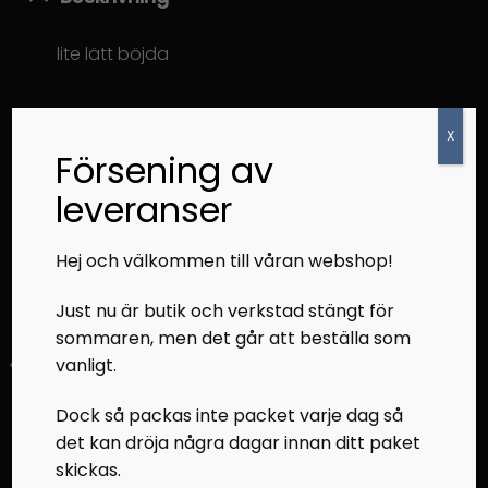
lite lätt böjda
RELATERADE PRODUKTER
X
Försening av
leveranser
Hej och välkommen till våran webshop!
Just nu är butik och verkstad stängt för
sommaren, men det går att beställa som
vanligt.
CHASSI DETALJER
CHASSI DETALJER
Dock så packas inte packet varje dag så
Hållare Mätarhus XF
Chassi detalj 800RR -15
8000 -15
det kan dröja några dagar innan ditt paket
skickas.