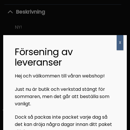
Beskrivning
NY!
X
Försening av
RELATERADE PRODUKTER
leveranser
Hej och välkommen till våran webshop!
Just nu är butik och verkstad stängt för
sommaren, men det går att beställa som
vanligt.
Dock så packas inte packet varje dag så
BUKAR
BUKAR
det kan dröja några dagar innan ditt paket
Undre buk höger
Bukplast fram