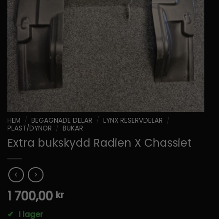
HEM
/
BEGAGNADE DELAR
/
LYNX RESERVDELAR
/
PLAST/DYNOR
/
BUKAR
Extra bukskydd Radien X Chassiet
1 700,00
kr
✔
I lager