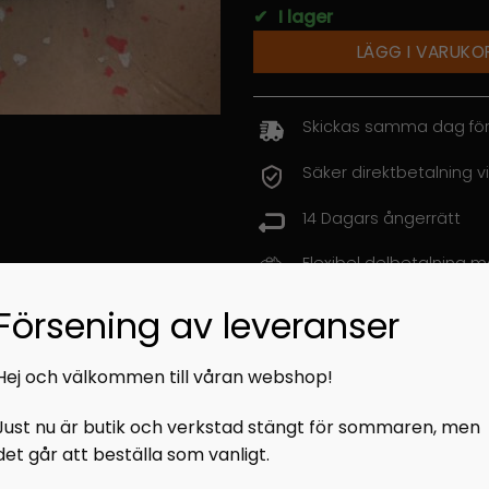
✔
I lager
LÄGG I VARUKO
Skickas samma dag för
Säker direktbetalning vi
14 Dagars ångerrätt
Flexibel delbetalning 
Personlig service utöve
Försening av leveranser
Hej och välkommen till våran webshop!
Kategori:
Startmotor/kit
Just nu är butik och verkstad stängt för sommaren, men
det går att beställa som vanligt.