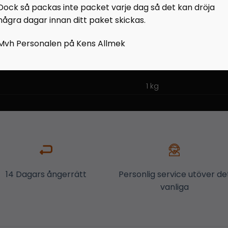
Dock så packas inte packet varje dag så det kan dröja
några dagar innan ditt paket skickas.
Mvh Personalen på Kens Allmek
1 kg
14 Dagars ångerrätt
Personlig service utöver de
vanliga