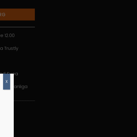
RG
e 12.00
a Trustly
med Svea
X
r det vanliga