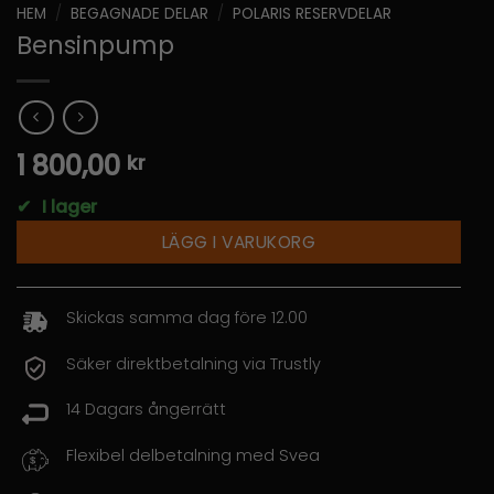
HEM
/
BEGAGNADE DELAR
/
POLARIS RESERVDELAR
Bensinpump
1 800,00
kr
✔
I lager
LÄGG I VARUKORG
Skickas samma dag före 12.00
Säker direktbetalning via Trustly
14 Dagars ångerrätt
Flexibel delbetalning med Svea