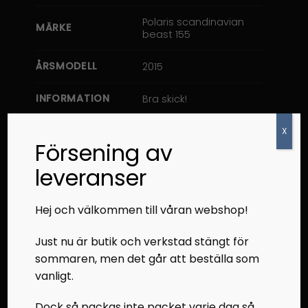
Polaris scandinavian
MÄRKE
beast 155
ÅRSMODELL
2015
INFORMATION
Bra skick!
X
Försening av
Recensioner (0)
leveranser
RELATERADE PRODUKTER
Hej och välkommen till våran webshop!
Just nu är butik och verkstad stängt för
sommaren, men det går att beställa som
vanligt.
Dock så packas inte packet varje dag så