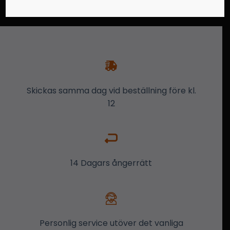
Skickas samma dag vid beställning före kl.
12
14 Dagars ångerrätt
Personlig service utöver det vanliga