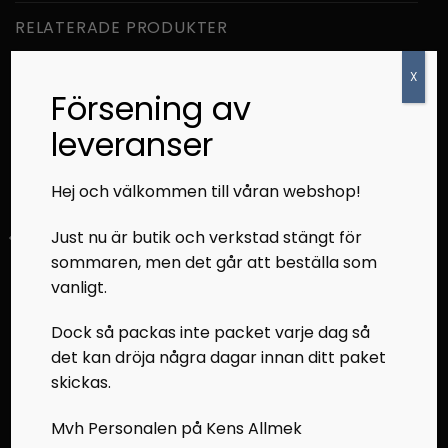
RELATERADE PRODUKTER
X
Försening av
leveranser
Hej och välkommen till våran webshop!
Just nu är butik och verkstad stängt för
sommaren, men det går att beställa som
A-ARMAR
A-ARMAR
vanligt.
Bärarm höger övre
Bärarm höger övre
Polaris pro rmk 2014
Polaris pro rmk 800 155"
Dock så packas inte packet varje dag så
2016
det kan dröja några dagar innan ditt paket
800,00
kr
1 000,00
kr
skickas.
Mvh Personalen på Kens Allmek
LÄGG I VARUKORG
LÄGG I VARUKORG