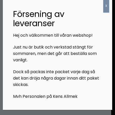
X
Försening av
leveranser
Skickas samma dag vid beställning före kl.
12
Hej och välkommen till våran webshop!
Just nu är butik och verkstad stängt för
sommaren, men det går att beställa som
14 Dagars ångerrätt
vanligt.
Dock så packas inte packet varje dag så
det kan dröja några dagar innan ditt paket
skickas.
Personlig service utöver det vanliga
Mvh Personalen på Kens Allmek