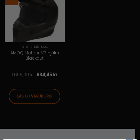
SKOTERHJÄLMAR
Den
AMOQ Meteor V2 Hjälm
här
Blackout
produkten
har
flera
1 699,00
kr
934,45
kr
varianter.
De
olika
LÄGG I VARUKORG
alternativen
kan
väljas
på
produktsidan